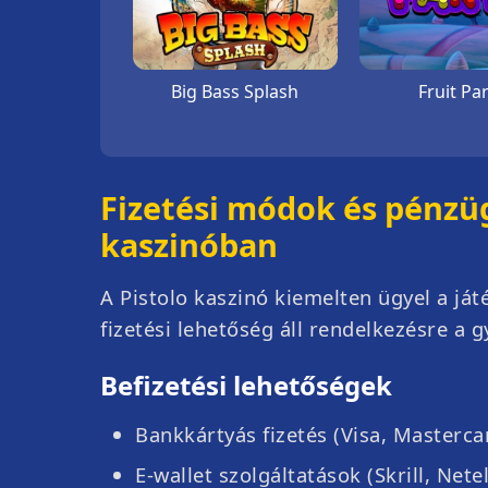
Big Bass Splash
Fruit Pa
Fizetési módok és pénzüg
kaszinóban
A Pistolo kaszinó kiemelten ügyel a j
fizetési lehetőség áll rendelkezésre a 
Chicken Road
Crazy Balls
Spacem
Baccara
Befizetési lehetőségek
Bankkártyás fizetés (Visa, Masterca
E-wallet szolgáltatások (Skrill, Nete