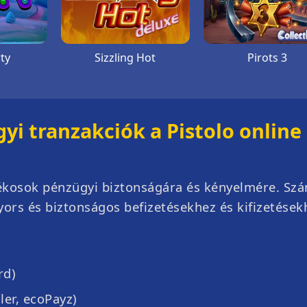
rty
Sizzling Hot
Pirots 3
yi tranzakciók a Pistolo online
átékosok pénzügyi biztonságára és kényelmére. Sz
gyors és biztonságos befizetésekhez és kifizetések
an
t
Lightning Storm
Mines
Immersive Roulet
Coin Miner
rd)
ller, ecoPayz)