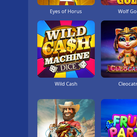
Eyes of Horus
Wolf Go
Wild Cash
Cleocat