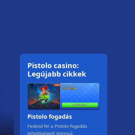
Pistolo casino:
Legújabb cikkek
Pistolo fogadás
Fedezd fel a Pistolo fogadás
lehetőségeit! Könnyű,