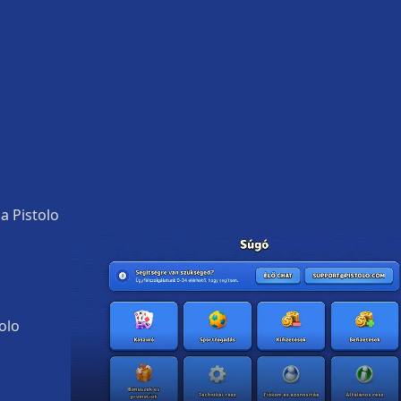
a Pistolo
olo