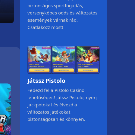
biztonságos sportfogadás,
versenyképes odds és változatos
események várnak rád.
Csatlakozz most!
Játssz Pistolo
Fedezd fel a Pistolo Casino
lehetőségeit! Játssz Pistolo, nyerj
jackpotokat és élvezd a
változatos játékokat
biztonságosan és könnyen.