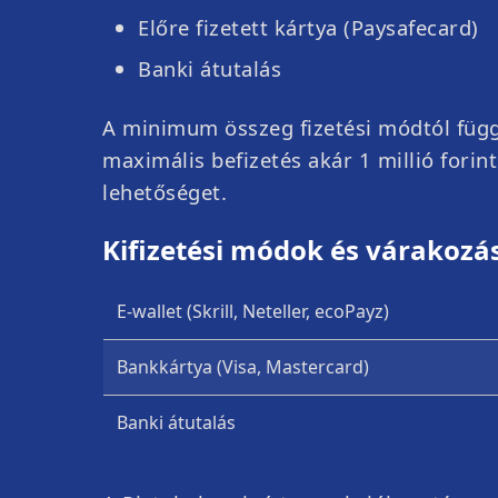
Előre fizetett kártya (Paysafecard)
Banki átutalás
Unlimited Blackjack
Aviatrix
Monopoly 
Pilot
A minimum összeg fizetési módtól függő
maximális befizetés akár 1 millió forint
lehetőséget.
Kifizetési módok és várakozás
E-wallet (Skrill, Neteller, ecoPayz)
Bankkártya (Visa, Mastercard)
Sweet Bonanza
CrashX
Penalty Ch
Funky T
Candyland
Banki átutalás