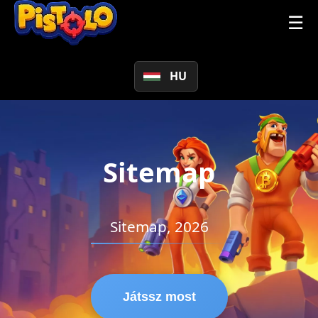
☰
HU
Sitemap
Sitemap, 2026
Játssz most