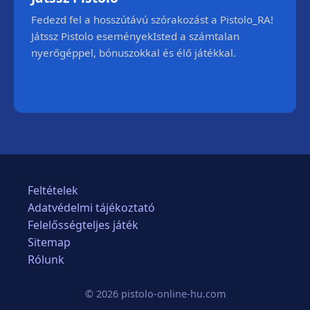
Fedezd fel a hosszútávú szórakozást a Pistolo_RA!
Játssz Pistolo eseményekIsted a számtalan
nyerőgéppel, bónuszokkal és élő játékkal.
Feltételek
Adatvédelmi tájékoztató
Felelősségteljes játék
Sitemap
Rólunk
© 2026 pistolo-online-hu.com