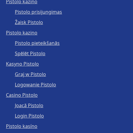
Pistolo kazino
Pistolo prisijungimas
Žaisk Pistolo
Pistolo kazino
Pistolo pieteikšanās
Spēlēt Pistolo
Kasyno Pistolo
Graj w Pistolo
Logowanie Pistolo
Casino Pistolo
Joacă Pistolo
Login Pistolo
Pistolo kasíno