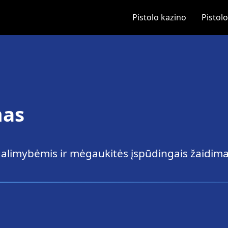
Pistolo kazino
Pistol
mas
galimybėmis ir mėgaukitės įspūdingais žaidima