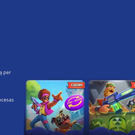
rą per
rocesas