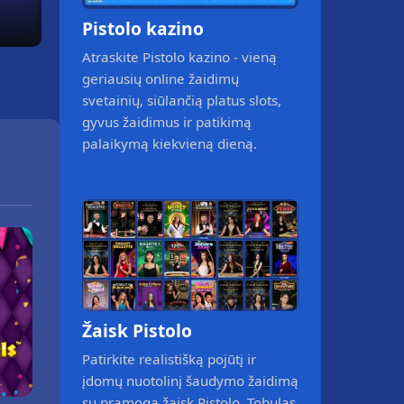
Pistolo kazino
Atraskite Pistolo kazino - vieną
geriausių online žaidimų
svetainių, siūlančią platus slots,
gyvus žaidimus ir patikimą
palaikymą kiekvieną dieną.
Žaisk Pistolo
Patirkite realistišką pojūtį ir
įdomų nuotolinį šaudymo žaidimą
su pramoga žaisk Pistolo. Tobulas