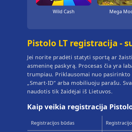
Wild Cash
Mega Moo
Pistolo LT registracija -
Jei norite pradėti statyti sportą ar žais
asmeninę paskyrą. Procesas čia yra lab
trumpiau. Priklausomai nuo pasirinkto r
Crazy Balls
PlinkoX
Coin Mi
Ice Fish
„Smart-ID“ arba mobiliuoju parašu. Sva
naudotis tik žaidėjai iš Lietuvos.
Kaip veikia registracija Pisto
Registracijos būdas
Registracij