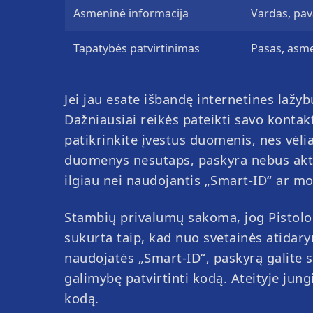
Asmeninė informacija
Vardas, pav
Super Color Game
Balloon
Fortune Rou
High Stri
Tapatybės patvirtinimas
Pasas, asme
Jei jau esate išbandę internetines lažy
Dažniausiai reikės pateikti savo kontak
patikrinkite įvestus duomenis, nes vėli
duomenys nesutaps, paskyra nebus aktyv
ilgiau nei naudojantis „Smart-ID“ ar mo
Treasure Island
JetX
Mega Roul
Rocket D
Stambių privalumų sakoma, jog Pistolo r
sukurta taip, kad nuo svetainės atidary
naudojatės „Smart-ID“, paskyrą galite s
galimybę patvirtinti kodą. Ateityje jung
kodą.