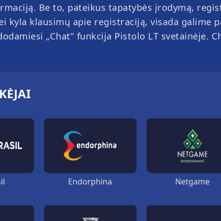
maciją. Be to, pateikus tapatybės įrodymą, regist
Jei kyla klausimų apie registraciją, visada galime p
dodamiesi „Chat“ funkcija Pistolo LT svetainėje. C
IKĖJAI
il
Endorphina
Netgame