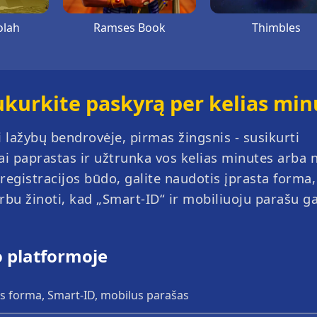
lah
Ramses Book
Thimbles
 sukurkite paskyrą per kelias mi
ti lažybų bendrovėje, pirmas žingsnis - susikurti
ai paprastas ir užtrunka vos kelias minutes arba 
egistracijos būdo, galite naudotis įprasta forma,
ner
ing
Unlimited Blackjack
Rocketman
Baccarat
Aviatrix
rbu žinoti, kad „Smart-ID“ ir mobiliuoju parašu g
lo platformoje
os forma, Smart-ID, mobilus parašas