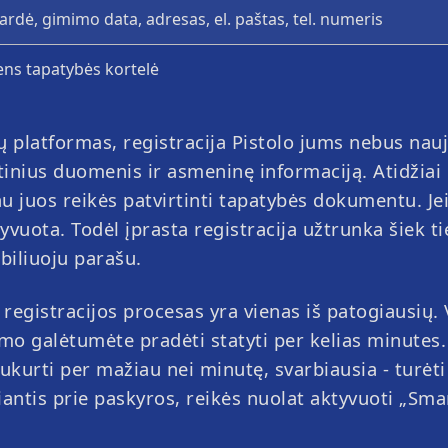
ardė, gimimo data, adresas, el. paštas, tel. numeris
lette
ker
Lightning Dice
CrashX
Funky Time
Space XY
ns tapatybės kortelė
bų platformas, registracija Pistolo jums nebus nau
tinius duomenis ir asmeninę informaciją. Atidžiai
au juos reikės patvirtinti tapatybės dokumentu. Je
uota. Todėl įprasta registracija užtrunka šiek ti
biliuoju parašu.
ette
ice
Monopoly Live
Aviator
Immersive Roulet
Mines
egistracijos procesas yra vienas iš patogiausių. 
mo galėtumėte pradėti statyti per kelias minutes.
ukurti per mažiau nei minutę, svarbiausia - turėti
iantis prie paskyros, reikės nuolat aktyvuoti „Sma