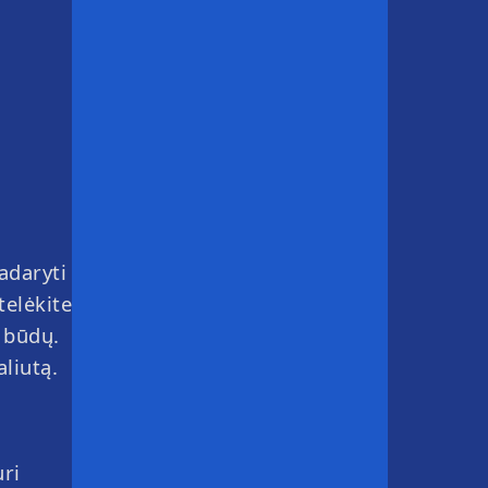
adaryti
telėkite
 būdų.
liutą.
uri