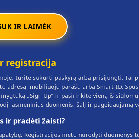
SUK IR LAIMĖK
r registracija
oje, turite sukurti paskyrą arba prisijungti. Tai p
što adresą, mobiliuoju parašu arba Smart-ID. Spus
mygtuką „Sign Up“ ir pasirinkite vieną iš siūlomų
odį, asmeninius duomenis, šalį ir pageidaujamą va
 ir pradėti žaisti?
 tapatybę. Registracijos metu nurodyti duomenys t