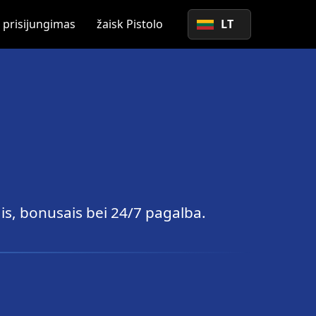
o prisijungimas
žaisk Pistolo
LT
is, bonusais bei 24/7 pagalba.