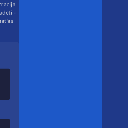
racija
adėti -
hat'as