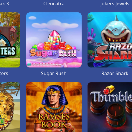
ak 3
Cleocatra
Jokers Jewels
ters
Sugar Rush
Razor Shark