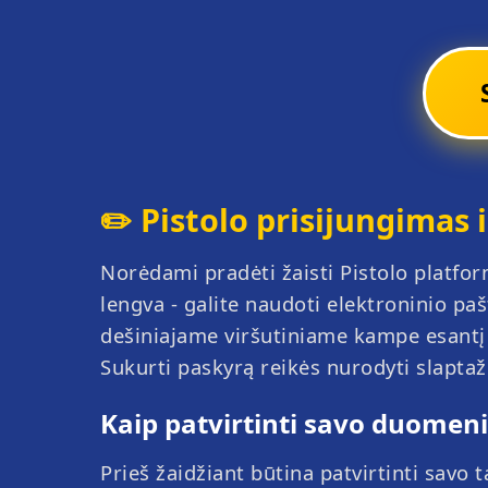
✏️ Pistolo prisijungimas i
Norėdami pradėti žaisti Pistolo platform
lengva - galite naudoti elektroninio pa
dešiniajame viršutiniame kampe esantį 
Sukurti paskyrą reikės nurodyti slaptaž
Kaip patvirtinti savo duomenis
Prieš žaidžiant būtina patvirtinti savo