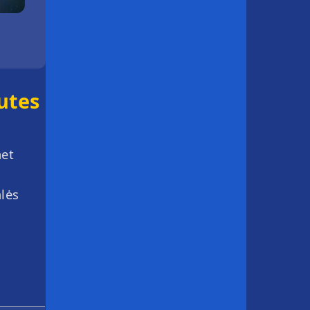
nutes
net
alės