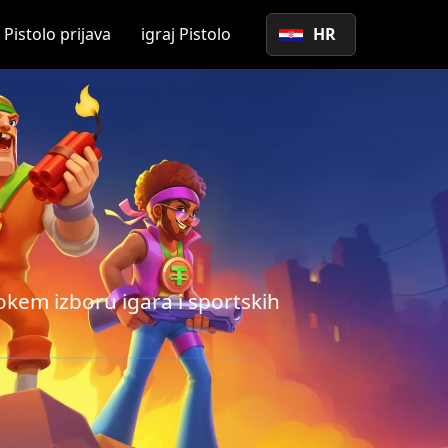
Pistolo prijava
igraj Pistolo
HR
rokem izboru igara i sportskih