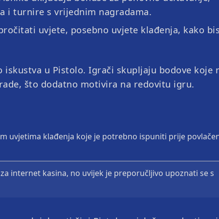
a i turnire s vrijednim nagradama.
pročitati uvjete, posebno uvjete klađenja, kako bis
 iskustva u Pistolo. Igrači skupljaju bodove koje
rade, što dodatno motivira na redovitu igru.
 uvjetima klađenja koje je potrebno ispuniti prije povlače
za internet kasina, no uvijek je preporučljivo upoznati se s