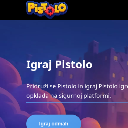
Igraj Pistolo
Pridruži se Pistolo in igraj Pistolo 
opklada na sigurnoj platformi.
Igraj odmah