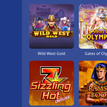
Wild West Gold
Gates of O