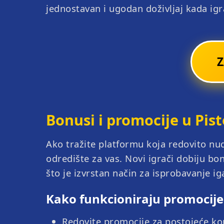
jednostavan i ugodan doživljaj kada ig
Crazy Coin Flip
Pilot
Unlimited Bl
JetX
Z
Bonusi i promocije u Pist
Super Andar Bahar
Coin Miner
Penalty Ch
Bac B
Ako tražite platformu koja redovito nud
odredište za vas. Novi igrači dobiju b
što je izvrstan način za isprobavanje ig
Kako funkcioniraju promocije 
Redovite promocije za postojeće ko