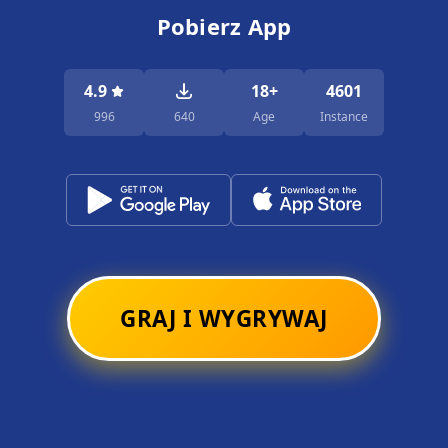
Pobierz App
4.9
18+
4601
996
640
Age
Instance
GRAJ I WYGRYWAJ