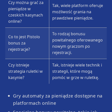
Czy można grać za
Tak, wiele platform oferuje
pieniądze w
możliwość grania na
czeskich kasynach
prawdziwe pieniądze.
online?
To rodzaj bonusu
Co to jest Pistolo
powitalnego oferowanego
bonus za
nowym graczom po
rejestracje?
Sweet Bonanza Candyland
Lucky Jet
rejestracji.
Czy istnieje
Tak, istnieje wiele technik i
strategia ruletki w
strategii, które mogą
kasynie?
pomóc w grze w ruletkę.
Gry automaty za pieniądze dostępne na
platformach online