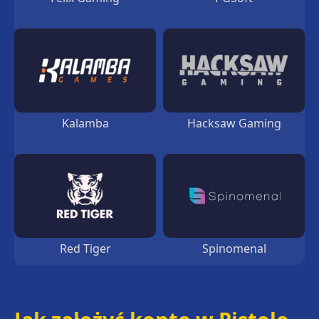
Treasure Island
Coin Miner
Kalamba
Hacksaw Gaming
Red Tiger
Spinomenal