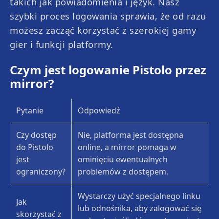
takich jak powiadomienia i język. Nasz
szybki proces logowania sprawia, że od razu
możesz zacząć korzystać z szerokiej gamy
gier i funkcji platformy.
Czym jest logowanie Pistolo przez
mirror?
Pytanie
Odpowiedź
Czy dostęp
Nie, platforma jest dostępna
do Pistolo
online, a mirror pomaga w
jest
ominięciu ewentualnych
Rocketman
Crazy Balls
ograniczony?
problemów z dostępem.
Wystarczy użyć specjalnego linku
Jak
lub odnośnika, aby zalogować się
skorzystać z