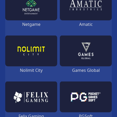
Netgame
Amatic
Funky Time
Aviatrix
Nolimit City
Games Global
Felix Gaming
PGSoft