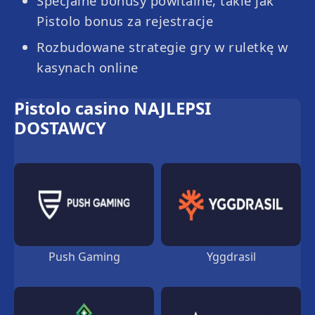
Specjalne bonusy powitalne, takie jak
Pistolo bonus za rejestracje
Rozbudowane strategie gry w ruletkę w
kasynach online
Pistolo casino NAJLEPSI
Super Andar Bahar
Penalty Champion
DOSTAWCY
Push Gaming
Yggdrasil