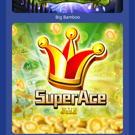
Big Bamboo