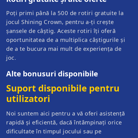
Poți primi până la 500 de rotiri gratuite la
jocul Shining Crown, pentru a-ți crește
șansele de câștig. Aceste rotiri îți oferă
oportunitatea de a multiplica câștigurile și
de a te bucura mai mult de experiența de
joc.
Alte bonusuri disponibile
Suport disponibile pentru
utilizatori
Noi suntem aici pentru a vă oferi asistență
rapidă și eficientă, dacă întâmpinați orice
dificultate în timpul jocului sau pe