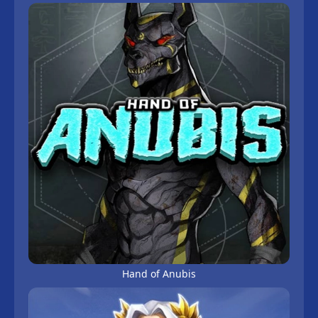
Hand of Anubis