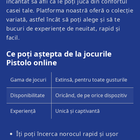
încântat să afli că le poți juca din confortul
casei tale. Platforma noastră oferă o colecție
variată, astfel încât să poți alege și să te
bucuri de experiențe de neuitat, rapid și
facil.
Ce poți aștepta de la jocurile
Pistolo online
Gama de jocuri
Extinsă, pentru toate gusturile
Disponibilitate
Oricând, de pe orice dispozitiv
Experiență
Unică și captivantă
Îți poți încerca norocul rapid și ușor