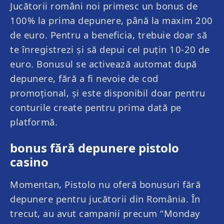
Jucătorii români noi primesc un bonus de
100% la prima depunere, până la maxim 200
de euro. Pentru a beneficia, trebuie doar să
te înregistrezi și să depui cel puțin 10-20 de
euro. Bonusul se activează automat după
depunere, fără a fi nevoie de cod
Rocketman
Crazy Balls
promoțional, și este disponibil doar pentru
conturile create pentru prima dată pe
platformă.
bonus fără depunere pistolo
casino
Momentan, Pistolo nu oferă bonusuri fără
depunere pentru jucătorii din România. În
trecut, au avut campanii precum “Monday