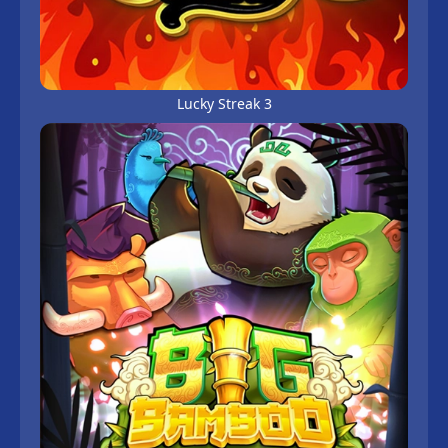
Lucky Streak 3