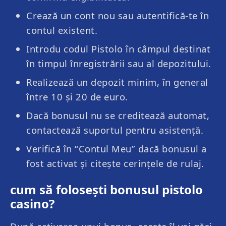
Crează un cont nou sau autentifică-te în
Unlimited Blackjack
Penalty Shoot Out
contul existent.
Introdu codul Pistolo în câmpul destinat
în timpul înregistrării sau al depozitului.
Realizează un depozit minim, în general
între 10 și 20 de euro.
Dacă bonusul nu se creditează automat,
contactează suportul pentru asistență.
Verifică în “Contul Meu” dacă bonusul a
fost activat și citește cerințele de rulaj.
cum să folosești bonusul pistolo
casino?
Sweet Bonanza Candyland
Spaceman