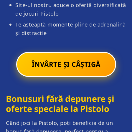
Site-ul nostru aduce o ofertă diversificată
de jocuri Pistolo
Te așteaptă momente pline de adrenalină
și distracție
ÎNVÂRTE ȘI CÂȘTIGĂ
Bonusuri fără depunere și
oferte speciale la Pistolo
Când joci la Pistolo, poți beneficia de un
bonus fără depunere, perfect pentru a