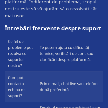
platformă. Indiferent de problema, scopul
nostru este să vă ajutăm să o rezolvați cât
mai ușor.
Întrebări frecvente despre suport
Ce fel de
probleme pot
Te putem ajuta cu dificultăți
rezolva cu
tehnice, verificări de cont sau
suportul
clarificări despre platformă.
nostru?
Cum pot
contacta
Prin e-mail, chat live sau telefon,
echipa de
după preferință.
suport?
Serviciul nostru de asistență este