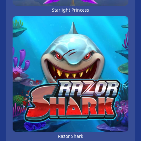
Starlight Princess
Razor Shark