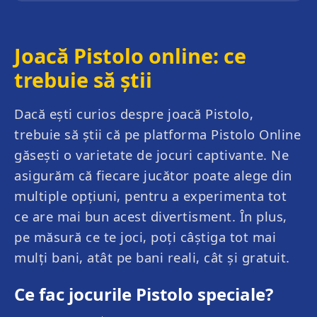
Joacă Pistolo online: ce
trebuie să știi
Dacă ești curios despre joacă Pistolo,
trebuie să știi că pe platforma Pistolo Online
găsești o varietate de jocuri captivante. Ne
asigurăm că fiecare jucător poate alege din
multiple opțiuni, pentru a experimenta tot
ce are mai bun acest divertisment. În plus,
pe măsură ce te joci, poți câștiga tot mai
mulți bani, atât pe bani reali, cât și gratuit.
Super Color Game
Balloon
Ce fac jocurile Pistolo speciale?