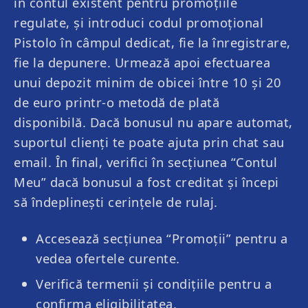
în contul existent pentru promoțiile
regulate, și introduci codul promoțional
Pistolo în câmpul dedicat, fie la înregistrare,
Monopoly Live
Space XY
fie la depunere. Urmează apoi efectuarea
unui depozit minim de obicei între 10 și 20
de euro printr-o metodă de plată
disponibilă. Dacă bonusul nu apare automat,
suportul clienți te poate ajuta prin chat sau
email. În final, verifici în secțiunea “Contul
Meu” dacă bonusul a fost creditat și începi
să îndeplinești cerințele de rulaj.
Accesează secțiunea “Promoții” pentru a
vedea ofertele curente.
Verifică termenii și condițiile pentru a
confirma eligibilitatea.